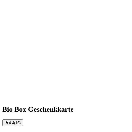
Bio Box Geschenkkarte
4.4
(
16
)