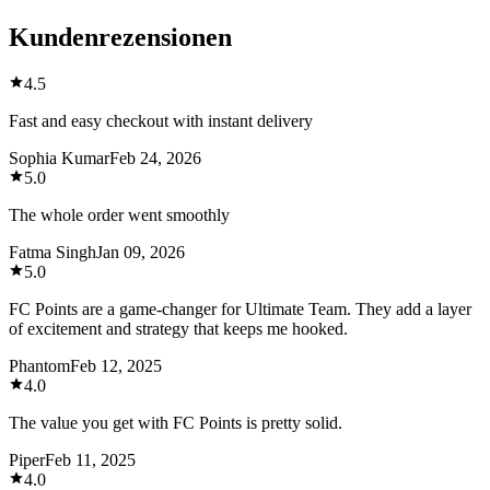
Kundenrezensionen
4.5
Fast and easy checkout with instant delivery
Sophia Kumar
Feb 24, 2026
5.0
The whole order went smoothly
Fatma Singh
Jan 09, 2026
5.0
FC Points are a game-changer for Ultimate Team. They add a layer
of excitement and strategy that keeps me hooked.
Phantom
Feb 12, 2025
4.0
The value you get with FC Points is pretty solid.
Piper
Feb 11, 2025
4.0