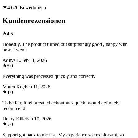
4.6
26 Bewertungen
Kundenrezensionen
4.5
Honestly, The product turned out surprisingly good , happy with
how it went.
Aditya L.
Feb 11, 2026
5.0
Everything was processed quickly and correctly
Marco Koç
Feb 11, 2026
4.0
To be fair, It felt great. checkout was quick. would definitely
recommend.
Henry Kilic
Feb 10, 2026
5.0
Support got back to me fast. My experience seems pleasant, so