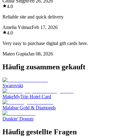
Giulia Singh
Feb 26, 2026
4.0
Reliable site and quick delivery
Amelia Yılmaz
Feb 17, 2026
4.0
Very easy to purchase digital gift cards here.
Mateo Gupta
Jan 08, 2026
Häufig zusammen gekauft
Swarovski
MakeMyTrip Hotel Card
Malabar Gold & Diamonds
Dunkin' Donuts
Häufig gestellte Fragen