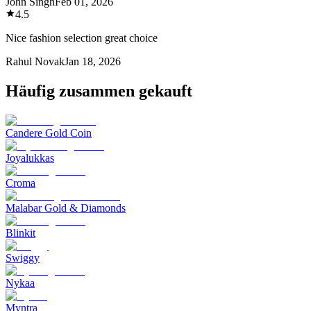
John Singh
Feb 01, 2026
4.5
Nice fashion selection great choice
Rahul Novak
Jan 18, 2026
Häufig zusammen gekauft
Candere Gold Coin
Joyalukkas
Croma
Malabar Gold & Diamonds
Blinkit
Swiggy
Nykaa
Myntra