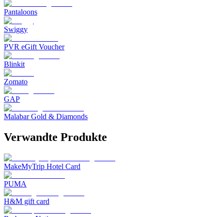
Pantaloons
Swiggy
PVR eGift Voucher
Blinkit
Zomato
GAP
Malabar Gold & Diamonds
Verwandte Produkte
MakeMyTrip Hotel Card
PUMA
H&M gift card