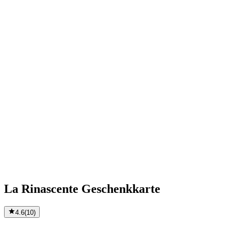
La Rinascente Geschenkkarte
4.6
(
10
)