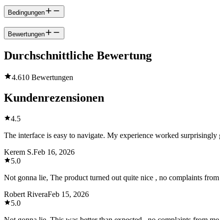
Bedingungen
Bewertungen
Durchschnittliche Bewertung
4.6
10 Bewertungen
Kundenrezensionen
4.5
The interface is easy to navigate. My experience worked surprisingly
Kerem S.
Feb 16, 2026
5.0
Not gonna lie, The product turned out quite nice , no complaints from
Robert Rivera
Feb 15, 2026
5.0
Not gonna lie, This was better than expected , no complaints from me