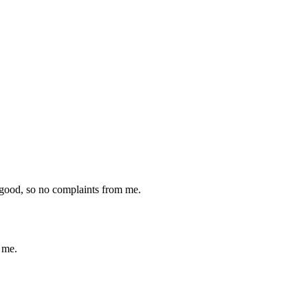
 good, so no complaints from me.
 me.
.