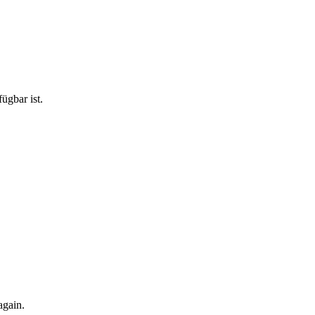
ügbar ist.
again.