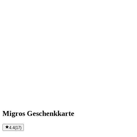
Migros Geschenkkarte
4.4
(
17
)