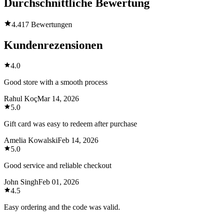
Durchschnittliche Bewertung
4.4
17 Bewertungen
Kundenrezensionen
4.0
Good store with a smooth process
Rahul Koç
Mar 14, 2026
5.0
Gift card was easy to redeem after purchase
Amelia Kowalski
Feb 14, 2026
5.0
Good service and reliable checkout
John Singh
Feb 01, 2026
4.5
Easy ordering and the code was valid.