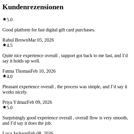
Kundenrezensionen
5.0
Good platform for fast digital gift card purchases.
Rahul Brown
Mar 05, 2026
4.5
Quite nice experience overall , support got back to me fast, and I’d
say it holds up well.
Fatma Thomas
Feb 10, 2026
4.0
Pleasant experience overall , the process was simple, and I’d say it
works nicely.
Priya Yılmaz
Feb 09, 2026
5.0
Surprisingly good experience overall , overall flow is very smooth,
and I’d say it does the job.
Luca Jackson
Feb 08, 2026