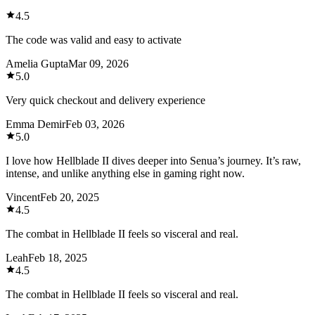
4.5
The code was valid and easy to activate
Amelia Gupta
Mar 09, 2026
5.0
Very quick checkout and delivery experience
Emma Demir
Feb 03, 2026
5.0
I love how Hellblade II dives deeper into Senua’s journey. It’s raw,
intense, and unlike anything else in gaming right now.
Vincent
Feb 20, 2025
4.5
The combat in Hellblade II feels so visceral and real.
Leah
Feb 18, 2025
4.5
The combat in Hellblade II feels so visceral and real.