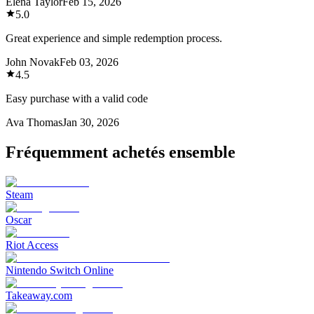
Elena Taylor
Feb 15, 2026
5.0
Great experience and simple redemption process.
John Novak
Feb 03, 2026
4.5
Easy purchase with a valid code
Ava Thomas
Jan 30, 2026
Fréquemment achetés ensemble
Steam
Oscar
Riot Access
Nintendo Switch Online
Takeaway.com