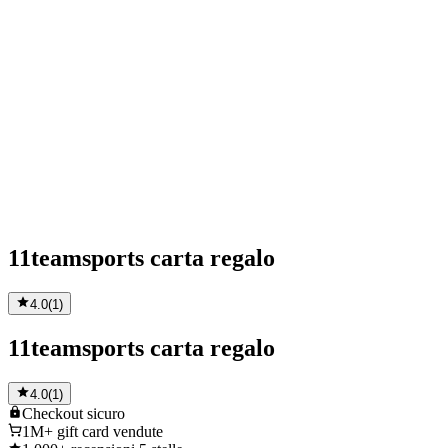
11teamsports carta regalo
4.0
(
1
)
11teamsports carta regalo
4.0
(
1
)
Checkout
sicuro
1M+
gift card vendute