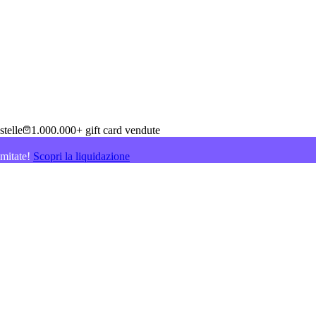
stelle
1.000.000+ gift card vendute
imitate!
Scopri la liquidazione