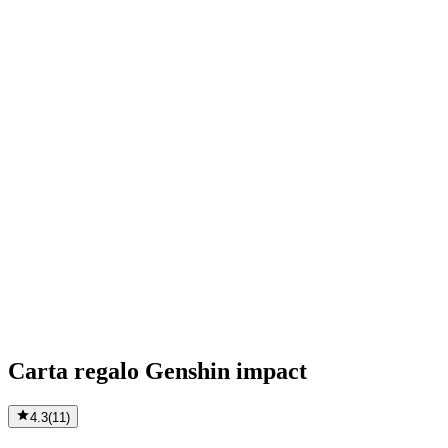
Carta regalo Genshin impact
4.3
(
11
)