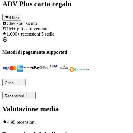
ADV Plus carta regalo
4.9
(
5
)
Checkout
sicuro
1M+
gift card vendute
1.000+
recensioni 5 stelle
Metodi di pagamento supportati
Circa
Recensioni
Valutazione media
4.9
5 recensioni