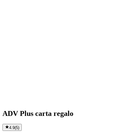
ADV Plus carta regalo
4.9
(
5
)