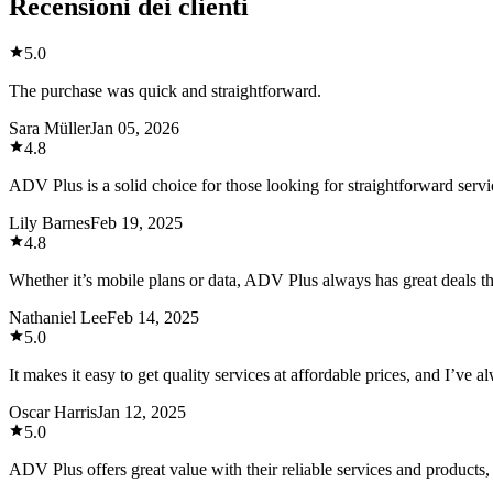
Recensioni dei clienti
5.0
The purchase was quick and straightforward.
Sara Müller
Jan 05, 2026
4.8
ADV Plus is a solid choice for those looking for straightforward servi
Lily Barnes
Feb 19, 2025
4.8
Whether it’s mobile plans or data, ADV Plus always has great deals tha
Nathaniel Lee
Feb 14, 2025
5.0
It makes it easy to get quality services at affordable prices, and I’ve 
Oscar Harris
Jan 12, 2025
5.0
ADV Plus offers great value with their reliable services and products,