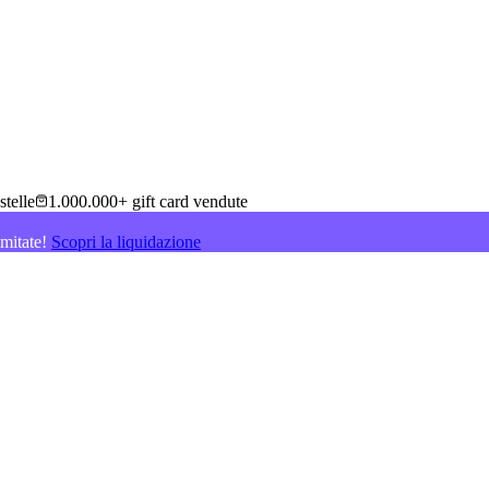
stelle
1.000.000+ gift card vendute
imitate!
Scopri la liquidazione