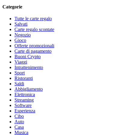
Categorie
Tutte le carte regalo
Salvati
Carte regalo scontate
Negozio
Gioco
Offerte promozionali
Carte di pagamento
Buoni Crypto
Viaggi
Intrattenimento
Sport
Ristoranti
Saldi
Abbigliamento
Elettronica
Streaming
Software
Esperienza
Cibo
Auto
Casa
Musica