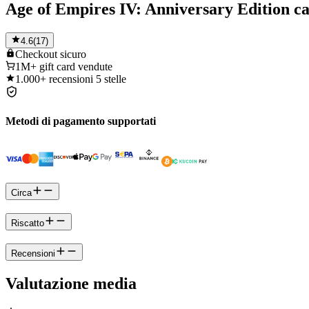
Age of Empires IV: Anniversary Edition ca
4.6
(
17
)
Checkout
sicuro
1M+
gift card vendute
1.000+
recensioni 5 stelle
Metodi di pagamento supportati
Circa
Riscatto
Recensioni
Valutazione media