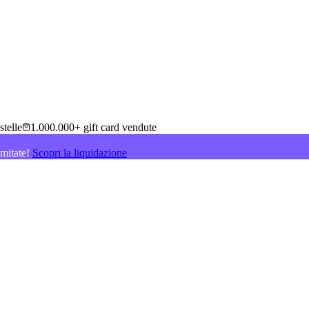
stelle
1.000.000+ gift card vendute
imitate!
Scopri la liquidazione