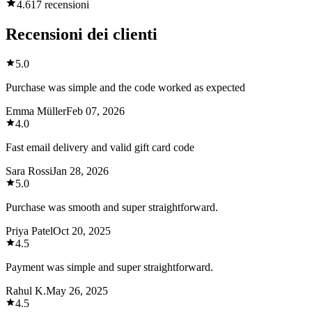
4.6
17 recensioni
Recensioni dei clienti
5.0
Purchase was simple and the code worked as expected
Emma Müller
Feb 07, 2026
4.0
Fast email delivery and valid gift card code
Sara Rossi
Jan 28, 2026
5.0
Purchase was smooth and super straightforward.
Priya Patel
Oct 20, 2025
4.5
Payment was simple and super straightforward.
Rahul K.
May 26, 2025
4.5