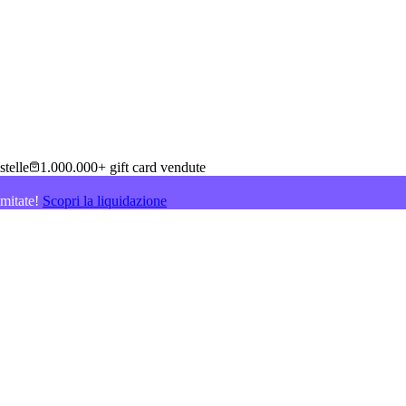
stelle
1.000.000+ gift card vendute
imitate!
Scopri la liquidazione