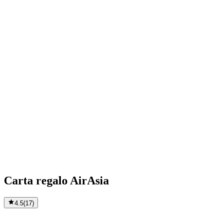
Carta regalo AirAsia
4.5
(
17
)