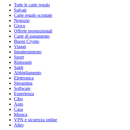
Tutte le carte regalo
Salvati
Carte regalo scontate
Negozio
Gioco
Offerte promozionali
Carte di pagamento
Buoni Crypto
Viaggi
Intrattenimento
Sport
Ristoranti
Saldi
Abbigliamento
Elettronica
Streaming
Software
Esperienza
Cibo
Auto
Casa
Musica
VPN e sicurezza online
Altro