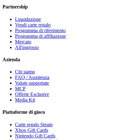
Partnership
Liquidazione
Vendi carte regalo
Programma di riferimento
Programma di affiliazione
Mercato
All'ingrosso
Azienda
Chi siamo
FAQ / Assistenza
Valute supportate
MCP
Offerte Esclusive
Media Kit
Piattaforme di gioco
Carte regalo Steam
Xbox Gift Cards
Nintendo Gift Cards