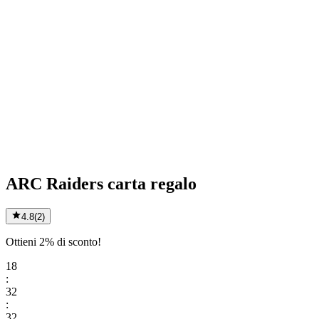
ARC Raiders carta regalo
4.8
(
2
)
Ottieni 2% di sconto!
18
:
32
:
32