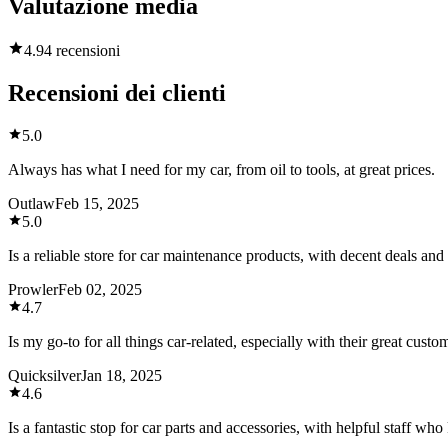
Valutazione media
4.9
4 recensioni
Recensioni dei clienti
5.0
Always has what I need for my car, from oil to tools, at great prices.
Outlaw
Feb 15, 2025
5.0
Is a reliable store for car maintenance products, with decent deals and 
Prowler
Feb 02, 2025
4.7
Is my go-to for all things car-related, especially with their great custo
Quicksilver
Jan 18, 2025
4.6
Is a fantastic stop for car parts and accessories, with helpful staff who