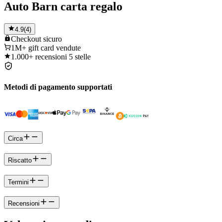
Auto Barn carta regalo
4.9
(
4
)
Checkout
sicuro
1M+
gift card vendute
1.000+
recensioni 5 stelle
Metodi di pagamento supportati
Circa
Riscatto
Termini
Recensioni