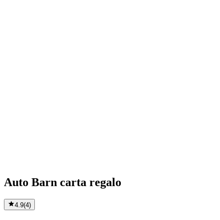
Auto Barn carta regalo
4.9
(
4
)