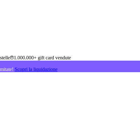
stelle
1.000.000+ gift card vendute
imitate!
Scopri la liquidazione