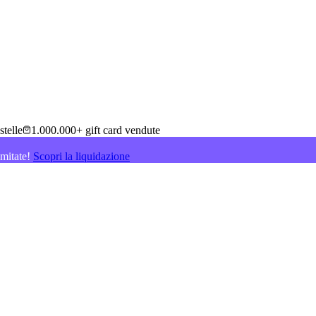
stelle
1.000.000+ gift card vendute
imitate!
Scopri la liquidazione