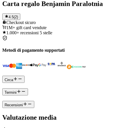
Carta regalo Benjamin Paralotnia
4.5
(
2
)
Checkout
sicuro
1M+
gift card vendute
1.000+
recensioni 5 stelle
Metodi di pagamento supportati
Circa
Termini
Recensioni
Valutazione media