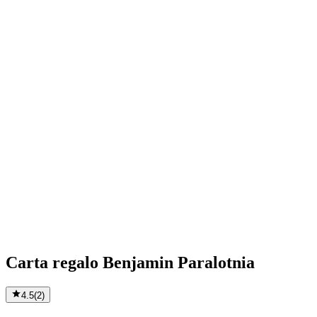
Carta regalo Benjamin Paralotnia
4.5
(
2
)