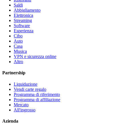
Saldi
Abbigliamento
Elettronica
Streaming
Software
Esperienza
Cibo
Auto
Casa
Musica
VPN e sicurezza online
Altro
Partnership
Liquidazione
Vendi carte regalo
Programma di riferimento
Programma di affiliazione
Mercato
All'ingrosso
Azienda