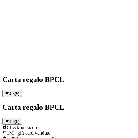
Carta regalo BPCL
4.5
(
5
)
Carta regalo BPCL
4.5
(
5
)
Checkout
sicuro
1M+
gift card vendute