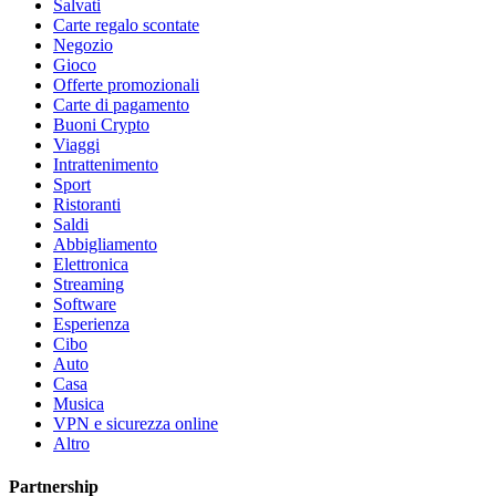
Salvati
Carte regalo scontate
Negozio
Gioco
Offerte promozionali
Carte di pagamento
Buoni Crypto
Viaggi
Intrattenimento
Sport
Ristoranti
Saldi
Abbigliamento
Elettronica
Streaming
Software
Esperienza
Cibo
Auto
Casa
Musica
VPN e sicurezza online
Altro
Partnership