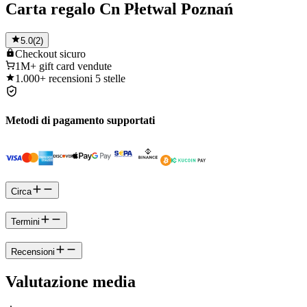
Carta regalo Cn Płetwal Poznań
5.0
(
2
)
Checkout
sicuro
1M+
gift card vendute
1.000+
recensioni 5 stelle
Metodi di pagamento supportati
Circa
Termini
Recensioni
Valutazione media