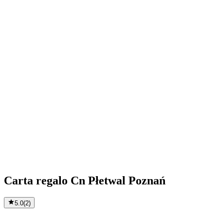
Carta regalo Cn Płetwal Poznań
5.0
(
2
)