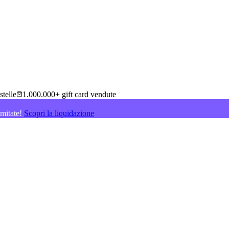
stelle
1.000.000+ gift card vendute
imitate!
Scopri la liquidazione