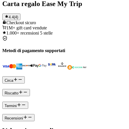
Carta regalo Ease My Trip
4.4
(
4
)
Checkout
sicuro
1M+
gift card vendute
1.000+
recensioni 5 stelle
Metodi di pagamento supportati
Circa
Riscatto
Termini
Recensioni