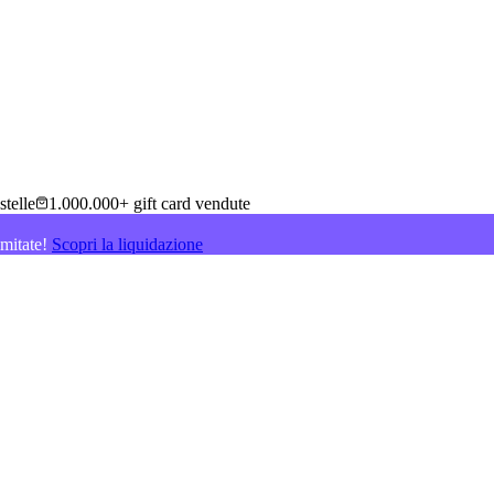
stelle
1.000.000+ gift card vendute
imitate!
Scopri la liquidazione