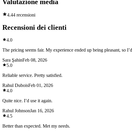
Valutazione media
4.4
4 recensioni
Recensioni dei clienti
4.0
The pricing seems fair. My experience ended up being pleasant, so I’d 
Sara Şahin
Feb 08, 2026
5.0
Reliable service. Pretty satisfied.
Rahul Dubois
Feb 01, 2026
4.0
Quite nice. I’d use it again.
Rahul Johnson
Jan 16, 2026
4.5
Better than expected. Met my needs.