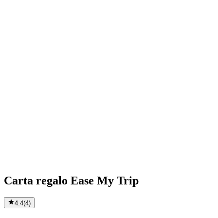
Carta regalo Ease My Trip
4.4
(
4
)