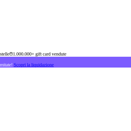
stelle
1.000.000+ gift card vendute
imitate!
Scopri la liquidazione