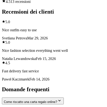
4.5
13 recensioni
Recensioni dei clienti
5.0
Nice outfits easy to use
Svetlana Petrova
Mar 29, 2026
5.0
Nice fashion selection everything went well
Natalia Lewandowska
Feb 15, 2026
4.5
Fast delivery fast service
Paweł Kaczmarek
Feb 14, 2026
Domande frequenti
Come riscatto una carta regalo online?