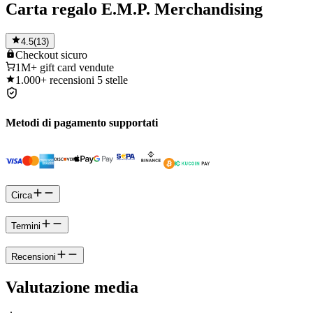
Carta regalo E.M.P. Merchandising
4.5
(
13
)
Checkout
sicuro
1M+
gift card vendute
1.000+
recensioni 5 stelle
Metodi di pagamento supportati
Circa
Termini
Recensioni
Valutazione media