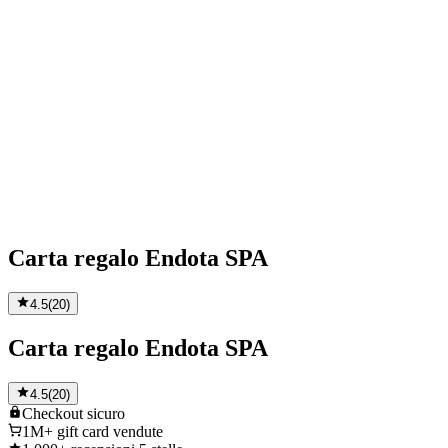
Carta regalo Endota SPA
4.5
(
20
)
Carta regalo Endota SPA
4.5
(
20
)
Checkout
sicuro
1M+
gift card vendute