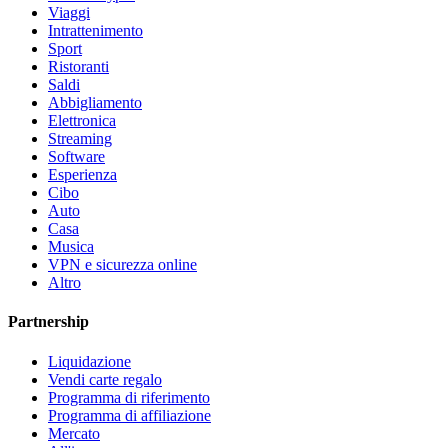
Viaggi
Intrattenimento
Sport
Ristoranti
Saldi
Abbigliamento
Elettronica
Streaming
Software
Esperienza
Cibo
Auto
Casa
Musica
VPN e sicurezza online
Altro
Partnership
Liquidazione
Vendi carte regalo
Programma di riferimento
Programma di affiliazione
Mercato