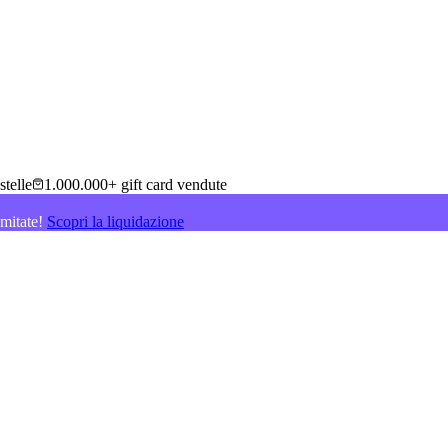
stelle
1.000.000+ gift card vendute
imitate!
Scopri la liquidazione