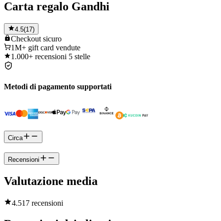
Carta regalo Gandhi
4.5
(
17
)
Checkout
sicuro
1M+
gift card vendute
1.000+
recensioni 5 stelle
Metodi di pagamento supportati
Circa
Recensioni
Valutazione media
4.5
17 recensioni