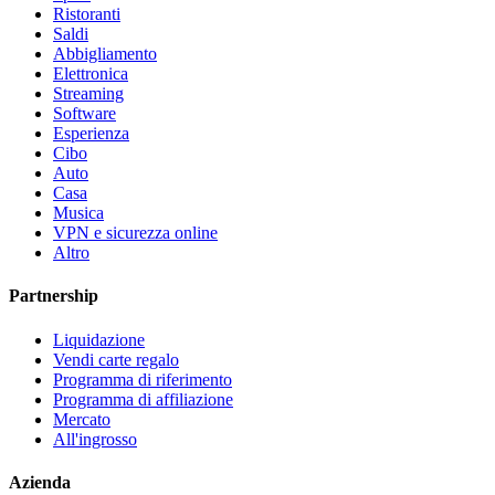
Ristoranti
Saldi
Abbigliamento
Elettronica
Streaming
Software
Esperienza
Cibo
Auto
Casa
Musica
VPN e sicurezza online
Altro
Partnership
Liquidazione
Vendi carte regalo
Programma di riferimento
Programma di affiliazione
Mercato
All'ingrosso
Azienda