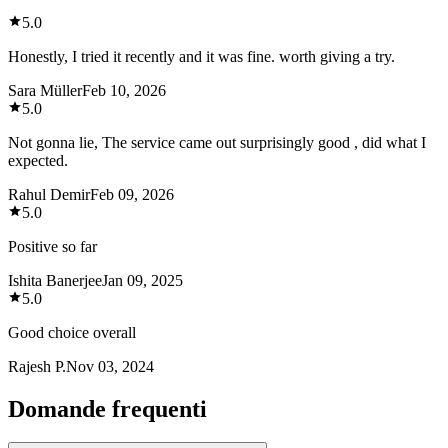
5.0
Honestly, I tried it recently and it was fine. worth giving a try.
Sara Müller
Feb 10, 2026
5.0
Not gonna lie, The service came out surprisingly good , did what I
expected.
Rahul Demir
Feb 09, 2026
5.0
Positive so far
Ishita Banerjee
Jan 09, 2025
5.0
Good choice overall
Rajesh P.
Nov 03, 2024
Domande frequenti