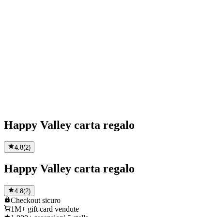
Happy Valley carta regalo
4.8
(
2
)
Happy Valley carta regalo
4.8
(
2
)
Checkout
sicuro
1M+
gift card vendute