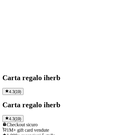
Carta regalo iherb
4.3
(
19
)
Carta regalo iherb
4.3
(
19
)
Checkout
sicuro
1M+
gift card vendute