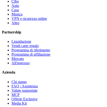
Cibo
Auto
Casa
Musica
VPN e sicurezza online
Altro
Partnership
Liquidazione
Vendi carte regalo
Programma di riferimento
Programma di affiliazione
Mercato
All'ingrosso
Azienda
Chi siamo
FAQ / Assistenza
Valute supportate
MCP
Offerte Esclusive
Media Kit