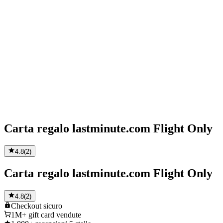
Carta regalo lastminute.com Flight Only
4.8
(
2
)
Carta regalo lastminute.com Flight Only
4.8
(
2
)
Checkout
sicuro
1M+
gift card vendute