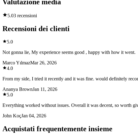
Valutazione media
5.0
3 recensioni
Recensioni dei clienti
5.0
Not gonna lie, My experience seems good , happy with how it went.
Marco Yılmaz
Mar 26, 2026
4.0
From my side, I tried it recently and it was fine. would definitely re
Ananya Brown
Jan 11, 2026
5.0
Everything worked without issues. Overall it was decent, so worth giv
John Koç
Jan 04, 2026
Acquistati frequentemente insieme