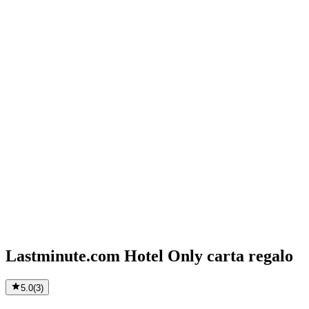
Lastminute.com Hotel Only carta regalo
5.0
(
3
)