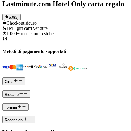
Lastminute.com Hotel Only carta regalo
5.0
(
3
)
Checkout
sicuro
1M+
gift card vendute
1.000+
recensioni 5 stelle
Metodi di pagamento supportati
Circa
Riscatto
Termini
Recensioni