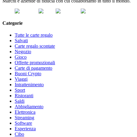
Marchi e aziende di fiducia con cui collaboriamo in tutto il mondo.
Categorie
Tutte le carte regalo
Salvati
Carte regalo scontate
Negozio
Gioco
Offerte promozionali
Carte di pagamento
Buoni Crypto
Viaggi
Intrattenimento
Sport
Ristoranti
Saldi
Abbigliamento
Elettronica
Streaming
Software
Esperienza
Cibo