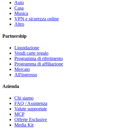
Auto
Casa
Musica
VPN e sicurezza online
Altro
Partnership
Liquidazione
Vendi carte regalo
Programma di riferimento
Programma di affiliazione
Mercato
All'ingrosso
Azienda
Chi siamo
FAQ / Assistenza
Valute supportate
MCP
Offerte Esclusive
Media Kit