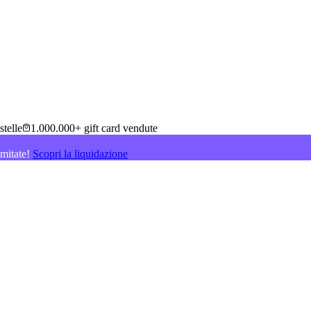
stelle
1.000.000+ gift card vendute
imitate!
Scopri la liquidazione