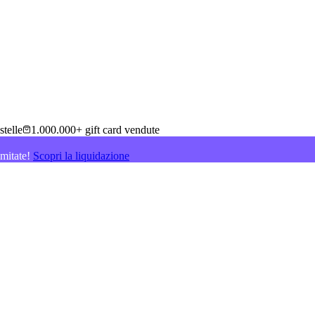
stelle
1.000.000+ gift card vendute
imitate!
Scopri la liquidazione