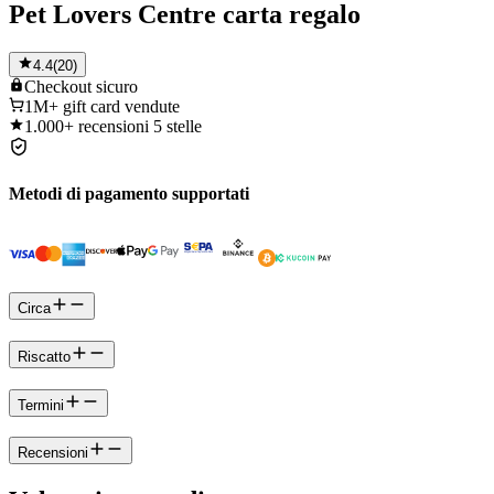
Pet Lovers Centre carta regalo
4.4
(
20
)
Checkout
sicuro
1M+
gift card vendute
1.000+
recensioni 5 stelle
Metodi di pagamento supportati
Circa
Riscatto
Termini
Recensioni