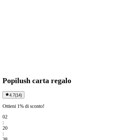
Popilush carta regalo
4.7
(
14
)
Ottieni 1% di sconto!
02
:
20
:
38