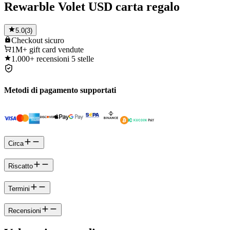
Rewarble Volet USD carta regalo
5.0
(
3
)
Checkout
sicuro
1M+
gift card vendute
1.000+
recensioni 5 stelle
Metodi di pagamento supportati
Circa
Riscatto
Termini
Recensioni