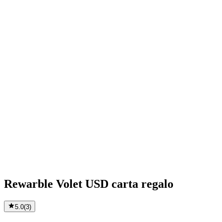
Rewarble Volet USD carta regalo
5.0
(
3
)