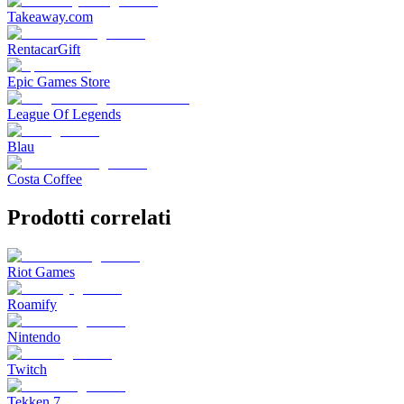
Takeaway.com
RentacarGift
Epic Games Store
League Of Legends
Blau
Costa Coffee
Prodotti correlati
Riot Games
Roamify
Nintendo
Twitch
Tekken 7