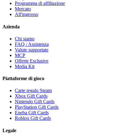
Programma di affiliazione
Mercato
All'ingrosso
Azienda
Chi siamo
FAQ / Assistenza
Valute supportate
MCP
Offerte Esclusive
Media Kit
Piattaforme di gioco
Carte regalo Steam
Xbox Gift Cards
Nintendo Gift Cards
PlayStation Gift Cards
Eneba Gift Cards
Roblox Gift Cards
Legale