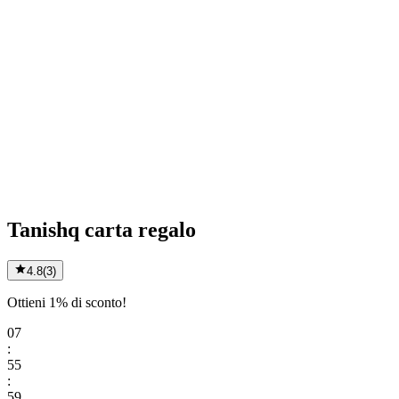
Tanishq carta regalo
4.8
(
3
)
Ottieni 1% di sconto!
07
:
55
:
59