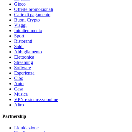
Gioco
Offerte promozionali
Carte di pagamento
Buoni Crypto
Viaggi
Intrattenimento
Sport
Ristoranti
Saldi
Abbigliamento
Elettronica
Streaming
Software
Esperienza
Cibo
Auto
Casa
Musica
VPN e sicurezza online
Altro
Partnership
Liquidazione