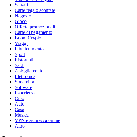
Salvati
Carte regalo scontate
Negozio
Gioco
Offerte promozionali
Carte di pagamento
Buoni Crypto
Viaggi
Intrattenimento
Sport
Ristoranti
Saldi
Abbigliamento
Elettronica
Streaming
Software
Esperienza
Cibo
Auto
Casa
Musica
VPN e sicurezza online
Altro