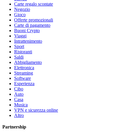
Carte regalo scontate
Negozio
Gioco
Offerte promozionali
Carte di pagamento
Buoni Crypto
Viaggi
Intrattenimento
Sport
Ristoranti
Saldi
Abbigliamento
Elettronica
Streaming
Software
Esperienza
Cibo
Auto
Casa
Musica
VPN e sicurezza online
Altro
Partnership