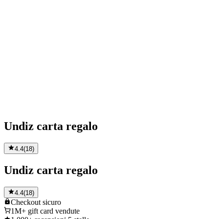
Undiz carta regalo
4.4
(
18
)
Undiz carta regalo
4.4
(
18
)
Checkout
sicuro
1M+
gift card vendute