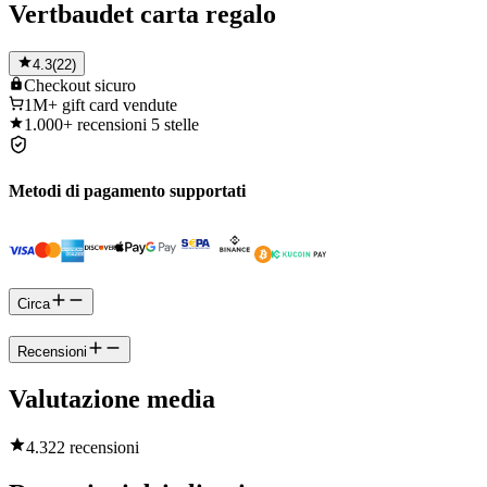
Vertbaudet carta regalo
4.3
(
22
)
Checkout
sicuro
1M+
gift card vendute
1.000+
recensioni 5 stelle
Metodi di pagamento supportati
Circa
Recensioni
Valutazione media
4.3
22 recensioni