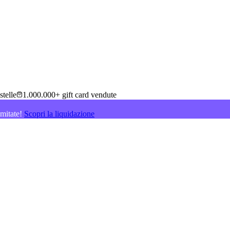
stelle
1.000.000+ gift card vendute
imitate!
Scopri la liquidazione