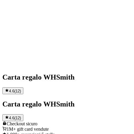
Carta regalo WHSmith
4.6
(
12
)
Carta regalo WHSmith
4.6
(
12
)
Checkout
sicuro
1M+
gift card vendute