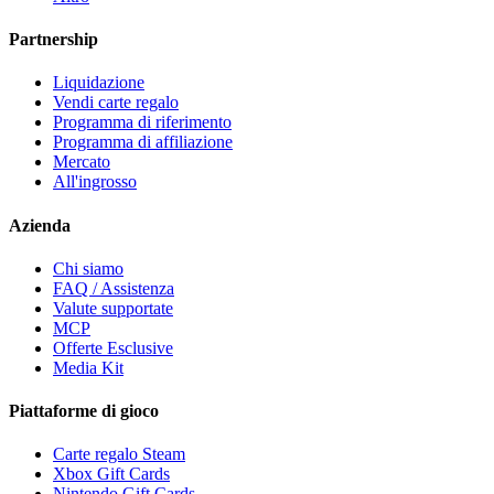
Partnership
Liquidazione
Vendi carte regalo
Programma di riferimento
Programma di affiliazione
Mercato
All'ingrosso
Azienda
Chi siamo
FAQ / Assistenza
Valute supportate
MCP
Offerte Esclusive
Media Kit
Piattaforme di gioco
Carte regalo Steam
Xbox Gift Cards
Nintendo Gift Cards