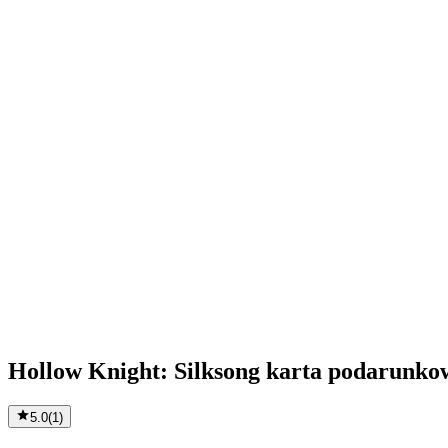
Hollow Knight: Silksong karta podarunko
5.0
(
1
)