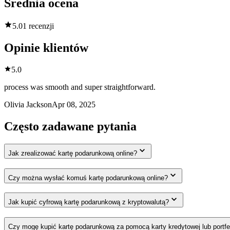
Średnia ocena
5.0
1 recenzji
Opinie klientów
5.0
process was smooth and super straightforward.
Olivia Jackson
Apr 08, 2025
Często zadawane pytania
Jak zrealizować kartę podarunkową online?
Czy można wysłać komuś kartę podarunkową online?
Jak kupić cyfrową kartę podarunkową z kryptowalutą?
Czy mogę kupić kartę podarunkową za pomocą karty kredytowej lub portfe