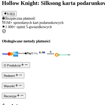
Hollow Knight: Silksong karta podarunko
5.0
(
1
)
Bezpieczna
płatność
1M+
sprzedanych kart podarunkowych
1 000+
opinii 5-gwiazdkowych
Obsługiwane metody płatności
O Produkcie
Redeem
Warunki
Recenzje