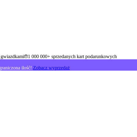
5 gwiazdkami
1 000 000+ sprzedanych kart podarunkowych
raniczona ilość!
Zobacz wyprzedaż