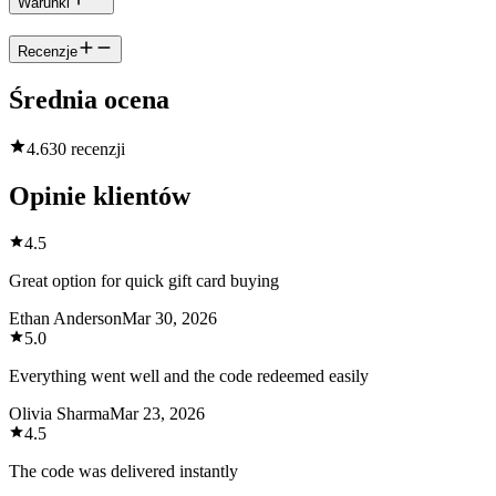
Warunki
Recenzje
Średnia ocena
4.6
30 recenzji
Opinie klientów
4.5
Great option for quick gift card buying
Ethan Anderson
Mar 30, 2026
5.0
Everything went well and the code redeemed easily
Olivia Sharma
Mar 23, 2026
4.5
The code was delivered instantly