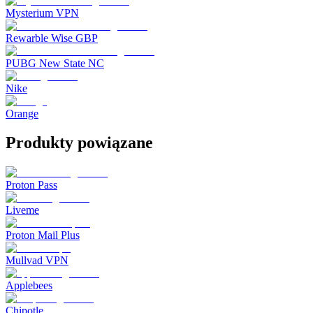
Mysterium VPN
Rewarble Wise GBP
PUBG New State NC
Nike
Orange
Produkty powiązane
Proton Pass
Liveme
Proton Mail Plus
Mullvad VPN
Applebees
Chipotle