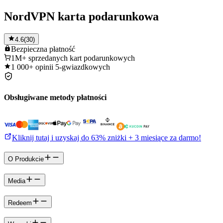
NordVPN karta podarunkowa
4.6
(
30
)
Bezpieczna
płatność
1M+
sprzedanych kart podarunkowych
1 000+
opinii 5-gwiazdkowych
Obsługiwane metody płatności
Kliknij tutaj i uzyskaj do 63% zniżki + 3 miesiące za darmo!
O Produkcie
Media
Redeem