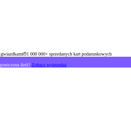
5 gwiazdkami
1 000 000+ sprzedanych kart podarunkowych
raniczona ilość!
Zobacz wyprzedaż