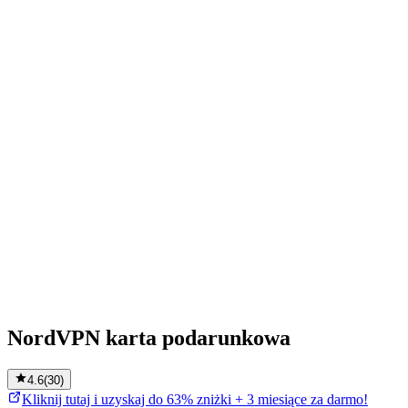
NordVPN karta podarunkowa
4.6
(
30
)
Kliknij tutaj i uzyskaj do 63% zniżki + 3 miesiące za darmo!