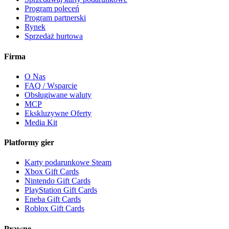
Program poleceń
Program partnerski
Rynek
Sprzedaż hurtowa
Firma
O Nas
FAQ / Wsparcie
Obsługiwane waluty
MCP
Ekskluzywne Oferty
Media Kit
Platformy gier
Karty podarunkowe Steam
Xbox Gift Cards
Nintendo Gift Cards
PlayStation Gift Cards
Eneba Gift Cards
Roblox Gift Cards
Prawne