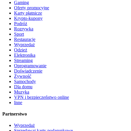
Gaming
Oferty promocyjne
Karty płatnicze
Krypto-kupony
Podróż
Rozrywka
Sport
Restauracje
Wyprzedaż
Odzież
Elektronika
Streaming
Oprogramowanie
Doświadczenie
Żywność
Samochody
Dla domu
Muzyka
VPN i bezpieczeństwo online
Inne
Partnerstwo
Wyprzedaż
Sprzedawaj karty podarunkowe