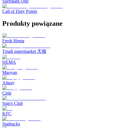
Surfshark One
Call of Duty Points
Produkty powiązane
Fresh Hema
Tmall supermarket 天猫
HEMA
Maoyan
Alipay
Ctrip
Sam's Club
KFC
Starbucks