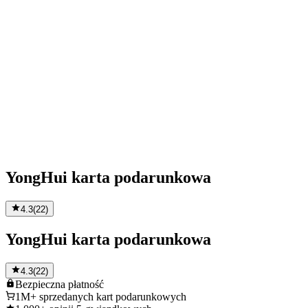
YongHui karta podarunkowa
4.3
(
22
)
YongHui karta podarunkowa
4.3
(
22
)
Bezpieczna
płatność
1M+
sprzedanych kart podarunkowych