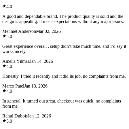
4.0
A good and dependable brand. The product quality is solid and the
design is appealing. It meets expectations without any major issues.
Mehmet Anderson
Mar 02, 2026
5.0
Great experience overall , setup didn’t take much time, and I’d say it
works nicely.
Amelia Yılmaz
Jan 14, 2026
4.0
Honestly, I tried it recently and it did its job. no complaints from me.
Marco Patel
Jan 13, 2026
4.0
In general, It turned out great. checkout was quick. no complaints
from me.
Rahul Dubois
Jan 12, 2026
5.0