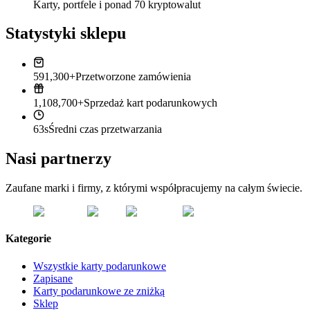
Karty, portfele i ponad 70 kryptowalut
Statystyki sklepu
591,300+
Przetworzone zamówienia
1,108,700+
Sprzedaż kart podarunkowych
63s
Średni czas przetwarzania
Nasi partnerzy
Zaufane marki i firmy, z którymi współpracujemy na całym świecie.
Kategorie
Wszystkie karty podarunkowe
Zapisane
Karty podarunkowe ze zniżką
Sklep